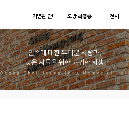
기념관 안내
오방 최흥종
전시