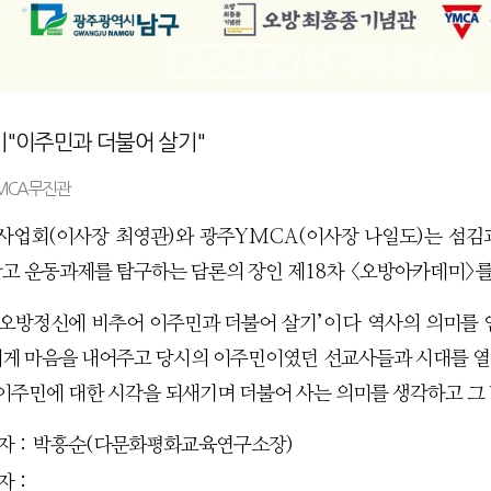
"이주민과 더불어 살기"
YMCA무진관
사업회
(
이사장 최영관
)
와 광주
YMCA(
이사장 나일도
)
는 섬김
고 운동과제를 탐구하는 담론의 장인 제
18
차
<
오방아카데미
>
를
오방정신에 비추어 이주민과 더불어 살기
’이다
역사의 의미를 
게 마음을 내어주고 당시의 이주민이였던 선교사들과 시대를 
 이주민에 대한 시각을 되새기며 더불어 사는 의미를 생각하고 그
자
:
박흥순
(
다문화평화교육연구소장
)
자
: