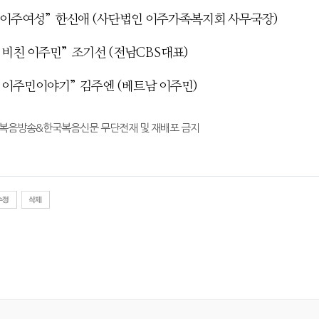
이주여성
”
한신애
(
사단법인 이주가족복지회 사무국장
)
 비친 이주민
”
조기선
(
전남
CBS
대표
)
 이주민이야기
”
김주엔
(
베트남 이주민
)
국복음방송&한국복음신문 무단전재 및 재배포 금지