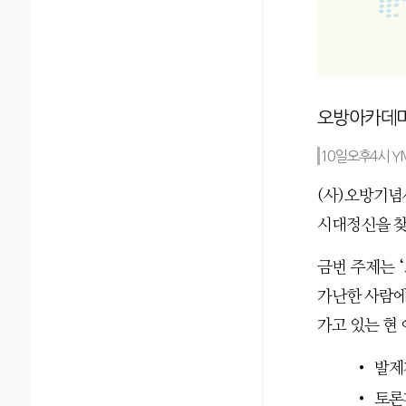
오방아카데미
10일오후4시 
(
사
)
오방기념
시대정신을 찾
금번 주제는
‘
가난한 사람에
가고 있는 현
•
발제
•
토론