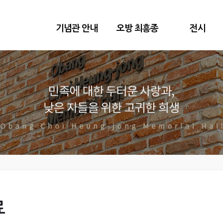
기념관 안내
오방 최흥종
전시
료