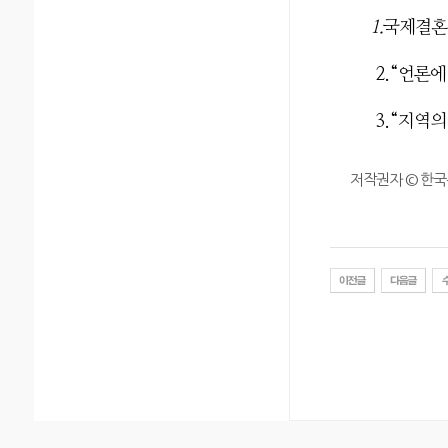
1.
국제결혼
2.“
언론에
3.“
지역의
저작권자 © 한