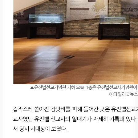
▲유진벨선교기념관 지하 모습. 1층은 유진벨선교사기념관이
ⓒ데일리굿뉴스
갑작스레 쏟아진 장맛비를 피해 들어간 곳은 유진벨선교
교사였던 유진벨 선교사의 일대기가 자세히 기록돼 있다. 
서 당시 시대상이 보였다.