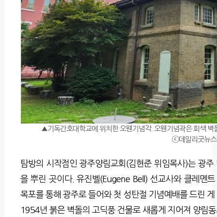
▲기독간호대학교에 위치한 오웬기념각. 오웬기념곽은 회색 벽돌을
ⓒ데일리굿뉴스
탐방의 시작점인 광주양림교회(김현준 위임목사)는 광주
을 뿌린 곳이다. 유진벨(Eugene Bell) 선교사와 클레멘트 
목포를 통해 광주로 들어와 첫 성탄절 기념예배를 드린 게
1954년 붉은 벽돌의 고딕풍 건물로 새롭게 지어져 양림