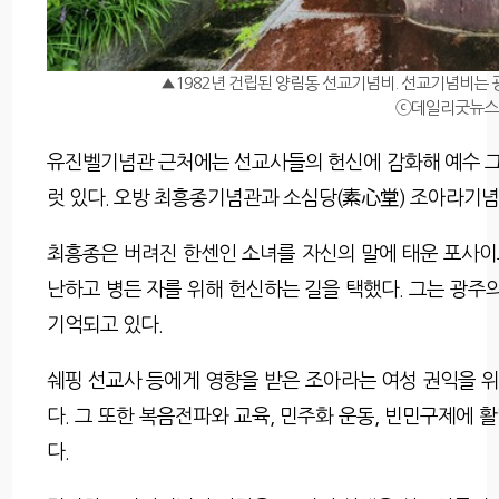
▲1982년 건립된 양림동 선교기념비. 선교기념비는
ⓒ데일리굿뉴스
유진벨기념관 근처에는 선교사들의 헌신에 감화해 예수 
럿 있다. 오방 최흥종기념관과 소심당(素心堂) 조아라기
최흥종은 버려진 한센인 소녀를 자신의 말에 태운 포사
난하고 병든 자를 위해 헌신하는 길을 택했다. 그는 광주의
기억되고 있다.
쉐핑 선교사 등에게 영향을 받은 조아라는 여성 권익을 
다. 그 또한 복음전파와 교육, 민주화 운동, 빈민구제에
다.