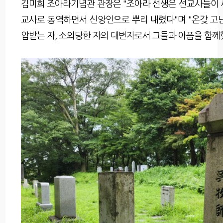
김미희 조아라기념관 관장은 "조아라 선생은 선교사들이
교사로 동역하면서 신앙인으로 뿌리 내렸다"며 "온갖 고난
압받는 자, 소외당한 자의 대변자로서 그들과 아픔을 함께