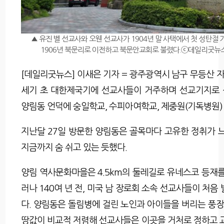
▲ 유진 벨 선교사와 오웬 선교사가 1904년 말 사택에서 첫 성탄
1906년 북문리로 이전하고 북문안교회로 불렸다.ⓒ데일리굿뉴
[데일리굿뉴스] 이새은 기자 = 광주광역시 남구 무등산 자
세기 초 대한제국기에 선교사들이 거주하며 선교기지로 
양림동 언덕에 숭일학교, 수피아여학교, 제중원(기독병원)
지난달 27일 방문한 양림동은 골목마다 고유한 정취가 느
지금까지 숨 쉬고 있는 듯했다.
양림 역사문화마을은 4.5km의 둘레길로 유네스코 등재를
러나 140여 년 전, 미국 남 장로회 소속 선교사들이 처음
다. 양림동은 돌림병에 걸린 노인과 아이들을 버리는 풍
땅값이 비교적 저렴해 선교사들은 이곳을 거처로 정하고 교