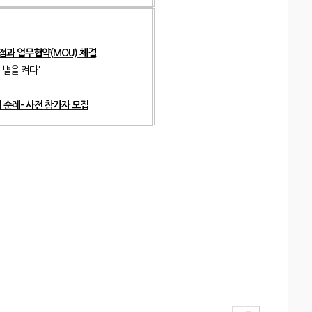
점과 업무협약(MOU) 체결
 별을 켜다'
거 순례- 사전 참가자 모집