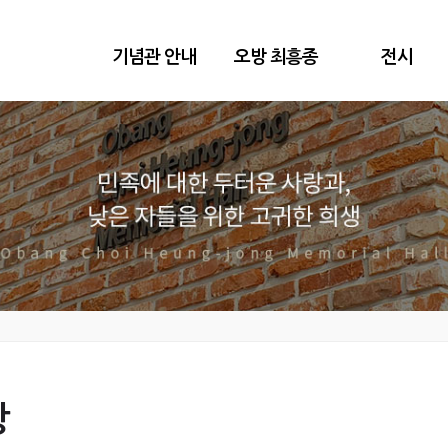
기념관 안내
오방 최흥종
전시
항