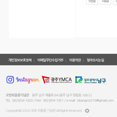
개인정보보호정책
이메일무단수집거부
이용약관
찾아오시는길
오방최흥종기념관
광주 남구 제중로 64 (광주 남구 양림동 108-2)
TEL : 062)654-1920 / FAX : 062)654-1921 / e-mail : obangm2019@gmail.com
Copyright© 2020 오방 최흥종 기념관 All Rights Reserved.