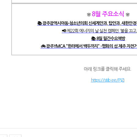
8
월 주요소식
🌸
🌸
📚 광주광역시아동·청소년의회 신세계안과, 탑안과, 새한안경
📢
제22회 에너지의 날 실천 캠페인 '불을 끄고,
📚
8월 월간수요책방
🚲 광주YMCA "한라에서 백두까지" -평화의 섬 제주 자전
아래 링크를 클릭해 주세요.
https://stib.ee/PjZI