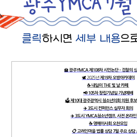
🏫
광주YMCA 제108차 시민논단 - 검찰의
🕊️ 2025년
제19차 오방아카데미
☕️ 내일이 THE 빛 날 카페
📢
1
05차 창립기념일 기념예배
🗳️
제10대 광주광역시 청소년의회 의원 후보
✈️ 3도시 컨퍼런스 실무자 회의
✈️ 3도시 YMCA청소년캠프, 사전 온라인
☕️
명예이사회 오찬모임
📋 고려인마을 법률 상담 7월 주요 상담