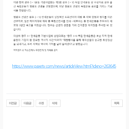
https://www.paxetv.com/news/articleView.html?idxno=263645