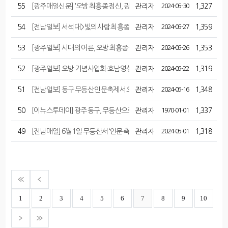
55
[광주매일신문] '오방 최흥종 정신, 광주 정신의 새로운 이정표로 제공하자
관리자
2024-05-30
1,327
54
[전남일보] 서석대>빛의 사람 최흥종
관리자
2024-05-27
1,359
53
[광주일보] 시대의 어른, 오방 최흥종- 서순복 호남영성연구원 이사장, 조
관리자
2024-05-26
1,353
52
[광주일보] 오방 기념사업회·호남영성연구원 공동세미나···28일 YMCA
관리자
2024-05-22
1,319
51
[전남일보] 동구 무등산 인문축제서 오방·석아·의재 조명
관리자
2024-05-16
1,348
50
[이뉴스투데이] 광주 동구, 무등산으로 떠나는 시간여행... ‘시간의 숲, 무등’
관리자
1970-01-01
1,337
49
[전남매일] 6월 1일 무등산서 ‘인문 축제’ 열린다
관리자
2024-05-01
1,318
1
2
3
4
5
6
7
8
9
10