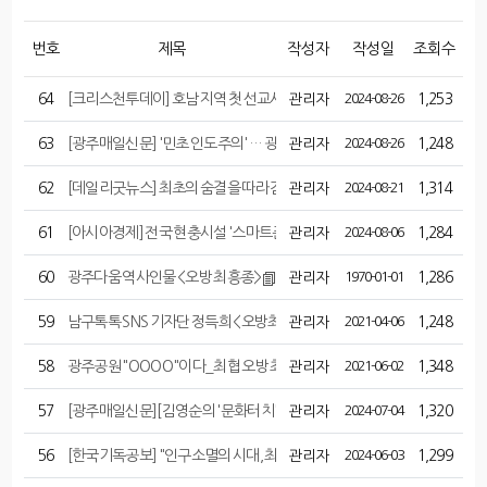
번호
제목
작성자
작성일
조회수
64
[크리스천투데이] 호남 지역 첫 선교사들의 발자취를 찾아
관리자
2024-08-26
1,253
63
[광주매일신문] '민초 인도주의' … 광주 복지 선각자들 재조명
관리자
2024-08-26
1,248
62
[데일리굿뉴스] 최초의 숨결을 따라 걷다 '광주의 예루살렘' 양림동
관리자
2024-08-21
1,314
61
[아시아경제] 전국 현충시설 '스마트폰'으로 만난다
관리자
2024-08-06
1,284
60
광주다움 역사인물 <오방 최흥종>
관리자
1970-01-01
1,286
59
남구톡톡 SNS 기자단 정득희 <오방최흥종 기념관>
관리자
2021-04-06
1,248
58
광주공원 "OOOO"이다_최협 오방 최흥종 목사의 손자
관리자
2021-06-02
1,348
57
[광주매일신문][김영순의 '문화터치']무등산행과 뮤지컬, 그리고 광주정
관리자
2024-07-04
1,320
56
[한국기독공보] "인구소멸의 시대, 최흥종의 '환대정신' 이어가야"
관리자
2024-06-03
1,299