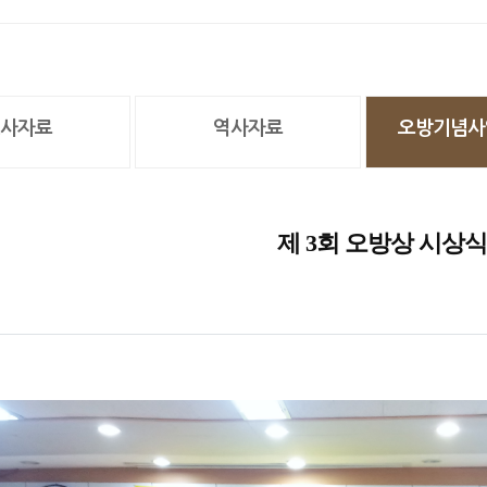
사자료
역사자료
오방기념사
제 3회 오방상 시상