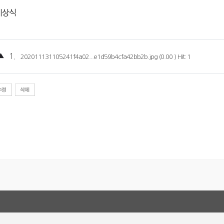
시상식
▲
1.
202011131105241f4a02...e1d59b4cfa42bb2b.jpg (0.00 ) Hit: 1