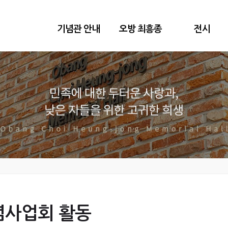
기념관 안내
오방 최흥종
전시
념사업회 활동