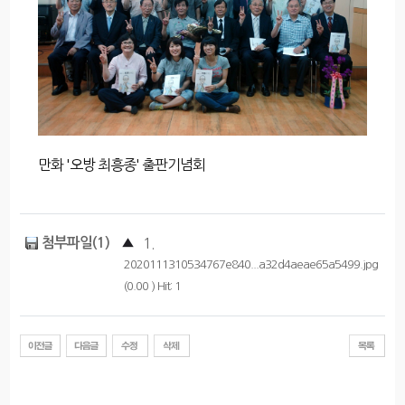
만화 '오방 최흥종' 출판기념회
첨부파일(1)
▲
1.
2020111310534767e840...a32d4aeae65a5499.jpg
(0.00 ) Hit: 1